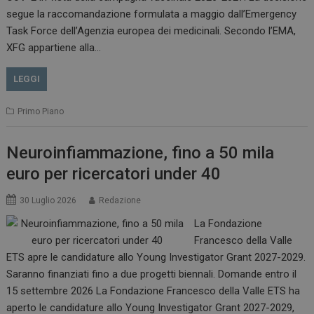
.www.dailyhealthindustry.it
segue la raccomandazione formulata a maggio dall’Emergency
Task Force dell’Agenzia europea dei medicinali. Secondo l’EMA,
XFG appartiene alla…
LEGGI
Primo Piano
Neuroinfiammazione, fino a 50 mila
euro per ricercatori under 40
_ga_Z2VT792F98
.dailyhealthindustry.it
1 anno 1
30 Luglio 2026
Redazione
mese
La Fondazione
Francesco della Valle
ETS apre le candidature allo Young Investigator Grant 2027-2029.
Saranno finanziati fino a due progetti biennali. Domande entro il
tracking-sites-
www.dailyhealthindustry.it
4
ironfish-tracking-
settimane
15 settembre 2026 La Fondazione Francesco della Valle ETS ha
enable
2 giorni
aperto le candidature allo Young Investigator Grant 2027-2029,