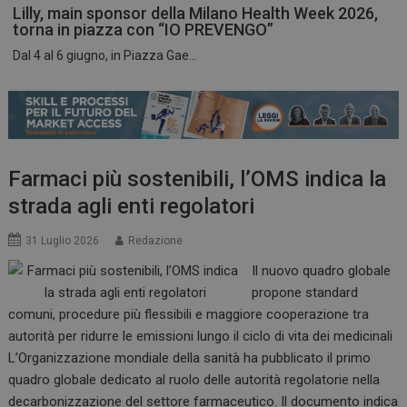
Lilly, main sponsor della Milano Health Week 2026,
torna in piazza con “IO PREVENGO”
Dal 4 al 6 giugno, in Piazza Gae...
ARRAffinitySameSite
Sessione
Microsoft Corporation
.www.dailyhealthindustry.it
Farmaci più sostenibili, l’OMS indica la
strada agli enti regolatori
31 Luglio 2026
Redazione
Il nuovo quadro globale
propone standard
comuni, procedure più flessibili e maggiore cooperazione tra
autorità per ridurre le emissioni lungo il ciclo di vita dei medicinali
L’Organizzazione mondiale della sanità ha pubblicato il primo
PHPSESSID
Sessione
PHP.net
quadro globale dedicato al ruolo delle autorità regolatorie nella
www.dailyhealthindustry.it
decarbonizzazione del settore farmaceutico. Il documento indica