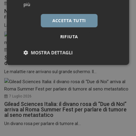
30 Luglio 2026
più
Neuroinfiammazione, fino a 50 mila euro per
ricercatori under 40
ACCETTA TUTTI
La Fondazione Francesco della Valle ETS apre le...
RIFIUTA
17 Luglio 2026
MOSTRA DETTAGLI
Stati Uniti: nasce il primo festival del cinema
dedicato alle malattie rare
Necessari
Marketing
Le malattie rare arrivano sul grande schermo. Il...
7 Luglio 2026
Gilead Sciences Italia: il divano rosa di “Due di Noi”
Necessari
Marketing
arriva al Roma Summer Fest per parlare di tumore
al seno metastatico
I cookie necessari contribuiscono a rendere fruibile il
Un divano rosa per parlare di tumore al...
sito web abilitandone funzionalità di base quali la
navigazione sulle pagine e l'accesso alle aree
protette del sito. Il sito web non è in grado di