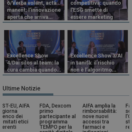
6/Verba volant, acta
competitiva: quando
manent: l’innovazione
l’ESG smette di
aperta che arriva...
essere marketing
Excellence Show
Excellence Show 3/AI
4/Dai silos al team: la
in sanità: il rischio
cura cambia quando...
non è l’algoritmo...
Ultime Notizie
A
FDA, Dexcom
AIFA amplia la
Farmaci più
primo
rimborsabilità:
sostenibili,
partecipante al
nove nuovi
l’OMS indica la
programma
accessi tra
strada agli ent
TEMPO per la
farmaci e
regolatori