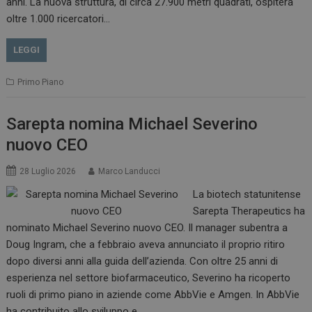
anni. La nuova struttura, di circa 27.900 metri quadrati, ospiterà
oltre 1.000 ricercatori…
LEGGI
Primo Piano
Sarepta nomina Michael Severino
nuovo CEO
28 Luglio 2026
Marco Landucci
La biotech statunitense
Sarepta Therapeutics ha
nominato Michael Severino nuovo CEO. Il manager subentra a
Doug Ingram, che a febbraio aveva annunciato il proprio ritiro
dopo diversi anni alla guida dell’azienda. Con oltre 25 anni di
esperienza nel settore biofarmaceutico, Severino ha ricoperto
ruoli di primo piano in aziende come AbbVie e Amgen. In AbbVie
ha contribuito allo sviluppo e…