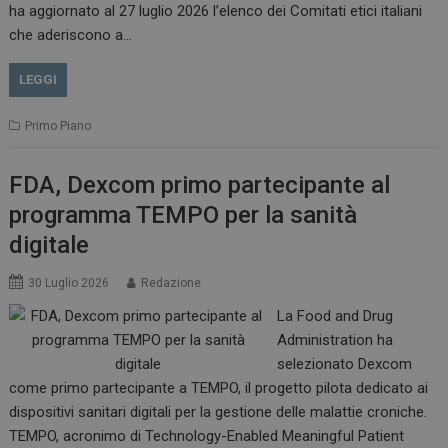
__Secure-ROLLOUT_TOKEN
.youtube.com
5 m
ha aggiornato al 27 luglio 2026 l’elenco dei Comitati etici italiani
sett
che aderiscono a…
LEGGI
Primo Piano
tracking-sites-ironfish-
www.dailyhealthindustry.it
tracking-named-enable
sett
2 g
FDA, Dexcom primo partecipante al
programma TEMPO per la sanità
digitale
30 Luglio 2026
Redazione
__Secure-YNID
.youtube.com
5 m
sett
La Food and Drug
Administration ha
selezionato Dexcom
come primo partecipante a TEMPO, il progetto pilota dedicato ai
dispositivi sanitari digitali per la gestione delle malattie croniche.
TEMPO, acronimo di Technology-Enabled Meaningful Patient