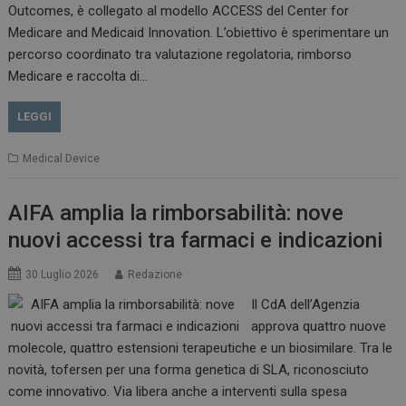
Outcomes, è collegato al modello ACCESS del Center for
Medicare and Medicaid Innovation. L’obiettivo è sperimentare un
percorso coordinato tra valutazione regolatoria, rimborso
Medicare e raccolta di…
VISITOR_PRIVACY_METADATA
5 m
YouTube
sett
.youtube.com
LEGGI
Medical Device
AIFA amplia la rimborsabilità: nove
nuovi accessi tra farmaci e indicazioni
30 Luglio 2026
Redazione
Il CdA dell’Agenzia
approva quattro nuove
YSC
Ses
Google LLC
molecole, quattro estensioni terapeutiche e un biosimilare. Tra le
.youtube.com
novità, tofersen per una forma genetica di SLA, riconosciuto
come innovativo. Via libera anche a interventi sulla spesa