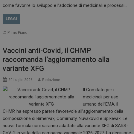
come favorire lo sviluppo e l’adozione di medicinali e processi…
LEGGI
Primo Piano
Vaccini anti-Covid, il CHMP
raccomanda l’aggiornamento alla
variante XFG
30 Luglio 2026
Redazione
Il Comitato per i
medicinali per uso
tracking-sites-
www.dailyhealthindustry.it
4
ironfish-session-id
settimane
umano dell’EMA, il
2 giorni
CHMP, ha espresso parere favorevole all’aggiornamento della
composizione di Bimervax, Comirnaty, Nuvaxovid e Spikevax. Le
nuove formulazioni saranno adattate alla variante XFG di SARS-
ARRAffinity
Sessione
Microsoft Corporation
CoV-2 in vista della campagna vaccinale 2026-2027. La decisione