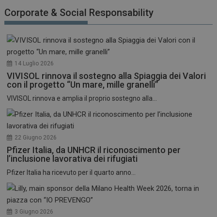
funzionare correttamente senza questi cookie.
Corporate & Social Responsability
NOME
FORNITORE / DOMINIO
SCADENZA
_ga
1 anno 1
Google LLC
mese
.dailyhealthindustry.it
14 Luglio 2026
VIVISOL rinnova il sostegno alla Spiaggia dei Valori
con il progetto “Un mare, mille granelli”
VIVISOL rinnova e amplia il proprio sostegno alla...
22 Giugno 2026
Pfizer Italia, da UNHCR il riconoscimento per
l’inclusione lavorativa dei rifugiati
Pfizer Italia ha ricevuto per il quarto anno...
3 Giugno 2026