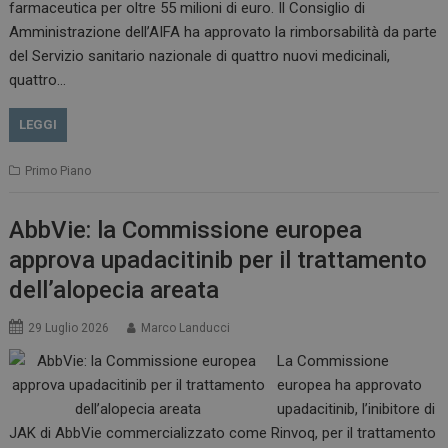
farmaceutica per oltre 55 milioni di euro. Il Consiglio di
VISITOR_INFO1_LIVE
5 m
Google LLC
Amministrazione dell’AIFA ha approvato la rimborsabilità da parte
sett
.youtube.com
del Servizio sanitario nazionale di quattro nuovi medicinali,
quattro…
LEGGI
Primo Piano
AbbVie: la Commissione europea
approva upadacitinib per il trattamento
dell’alopecia areata
29 Luglio 2026
Marco Landucci
La Commissione
europea ha approvato
upadacitinib, l’inibitore di
JAK di AbbVie commercializzato come Rinvoq, per il trattamento