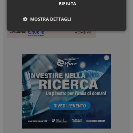
RIFIUTA
MOSTRA DETTAGLI
Necessari
Marketing
Necessari
Marketing
I cookie necessari contribuiscono a rendere fruibile il
sito web abilitandone funzionalità di base quali la
navigazione sulle pagine e l'accesso alle aree
protette del sito. Il sito web non è in grado di
funzionare correttamente senza questi cookie.
NOME
FORNITORE / DOMINIO
SCADENZA
_ga
1 anno 1
Google LLC
mese
.dailyhealthindustry.it