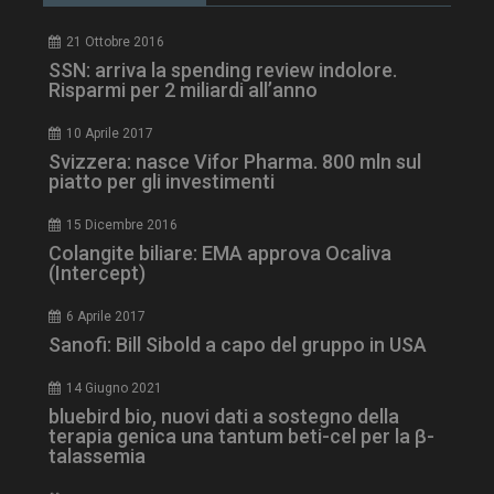
21 Ottobre 2016
SSN: arriva la spending review indolore.
Risparmi per 2 miliardi all’anno
10 Aprile 2017
Svizzera: nasce Vifor Pharma. 800 mln sul
piatto per gli investimenti
_ga_Z2VT792F98
.dailyhealthindustry.it
1 anno 1
mese
15 Dicembre 2016
Colangite biliare: EMA approva Ocaliva
(Intercept)
6 Aprile 2017
tracking-sites-
www.dailyhealthindustry.it
4
ironfish-tracking-
settimane
Sanofi: Bill Sibold a capo del gruppo in USA
enable
2 giorni
14 Giugno 2021
bluebird bio, nuovi dati a sostegno della
terapia genica una tantum beti-cel per la β-
CookieScriptConsent
5 mesi 3
CookieScript
talassemia
settimane
www.dailyhealthindustry.it