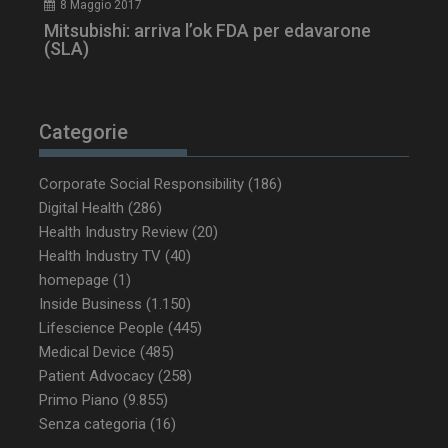
8 Maggio 2017
Mitsubishi: arriva l’ok FDA per edavarone
(SLA)
Categorie
Corporate Social Responsibility
(186)
Digital Health
(286)
Health Industry Review
(20)
Health Industry TV
(40)
homepage
(1)
Inside Business
(1.150)
NOME
FORNITORE / DOMINIO
SCA
Lifescience People
(445)
__Secure-ROLLOUT_TOKEN
.youtube.com
5 m
Medical Device
(485)
sett
Patient Advocacy
(258)
Primo Piano
(9.855)
Senza categoria
(16)