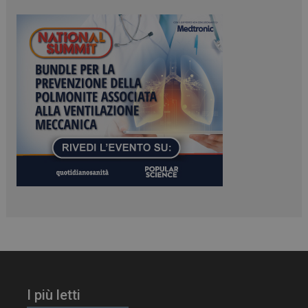
tracking-sites-
www.dailyhealthindustry.it
4
ironfish-session-id
settimane
2 giorni
ARRAffinity
Sessione
Microsoft Corporation
.www.dailyhealthindustry.it
I più letti