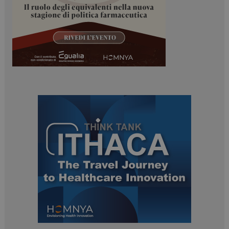
ARRAffinitySameSite
Sessione
Microsoft Corporation
.www.dailyhealthindustry.it
PHPSESSID
Sessione
PHP.net
www.dailyhealthindustry.it