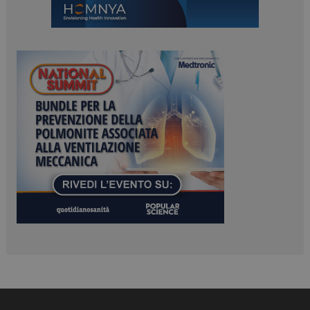
Necessari
Marketing
I cookie necessari contribuiscono a rendere fruibile il
sito web abilitandone funzionalità di base quali la
navigazione sulle pagine e l'accesso alle aree
protette del sito. Il sito web non è in grado di
funzionare correttamente senza questi cookie.
NOME
FORNITORE / DOMINIO
SCADENZA
_ga
1 anno 1
Google LLC
mese
.dailyhealthindustry.it