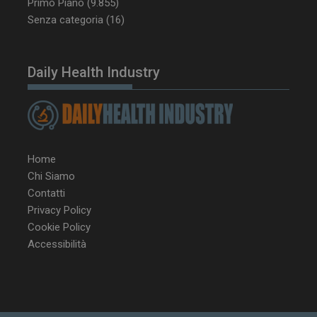
Primo Piano
(9.855)
tracking-sites-
www.dailyhealthindustry.it
4
Senza categoria
(16)
ironfish-session-id
settimane
2 giorni
Daily Health Industry
ARRAffinity
Sessione
Microsoft Corporation
.www.dailyhealthindustry.it
Home
Chi Siamo
Contatti
Privacy Policy
Cookie Policy
Accessibilità
_ga_Z2VT792F98
.dailyhealthindustry.it
1 anno 1
mese