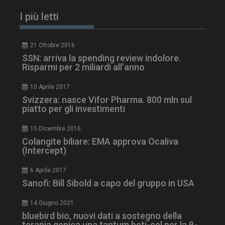
I più letti
21 Ottobre 2016
SSN: arriva la spending review indolore.
Risparmi per 2 miliardi all’anno
10 Aprile 2017
Svizzera: nasce Vifor Pharma. 800 mln sul
piatto per gli investimenti
15 Dicembre 2016
ARRAffinitySameSite
Sessione
Microsoft Corporation
Colangite biliare: EMA approva Ocaliva
.www.dailyhealthindustry.it
(Intercept)
6 Aprile 2017
Sanofi: Bill Sibold a capo del gruppo in USA
14 Giugno 2021
bluebird bio, nuovi dati a sostegno della
terapia genica una tantum beti-cel per la β-