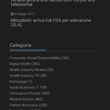
talassemia
8 Maggio 2017
Mitsubishi: arriva l’ok FDA per edavarone
(SLA)
PHPSESSID
Sessione
PHP.net
www.dailyhealthindustry.it
Categorie
Corporate Social Responsibility
(186)
Digital Health
(286)
Health Industry Review
(20)
Health Industry TV
(40)
homepage
(1)
Inside Business
(1.150)
Lifescience People
(445)
Medical Device
(485)
Patient Advocacy
(258)