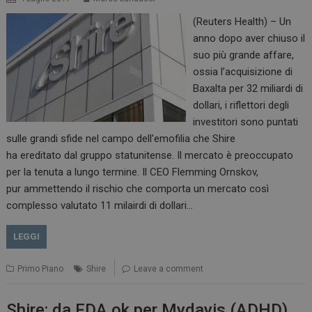
(Reuters Health) – Un
anno dopo aver chiuso il
suo più grande affare,
ossia l’acquisizione di
Baxalta per 32 miliardi di
dollari, i riflettori degli
investitori sono puntati
sulle grandi sfide nel campo dell’emofilia che Shire
ha ereditato dal gruppo statunitense. Il mercato è preoccupato
per la tenuta a lungo termine. Il CEO Flemming Ornskov,
pur ammettendo il rischio che comporta un mercato così
complesso valutato 11 milairdi di dollari…
LEGGI
Primo Piano
Shire
Leave a comment
Shire: da FDA ok per Mydayis (ADHD)