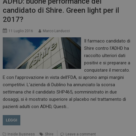
ADHD: buone performance del
candidato di Shire. Green light per il
2017?
tracking-sites-
www.dailyhealthindustry.it
4
11 Luglio 2016
Marco Landucci
ironfish-session-id
settimane
2 giorni
Il farmaco candidato di
Shire contro l’ADHD ha
raccolto ulteriori dati
positivi e si preparare a
ARRAffinity
Sessione
Microsoft Corporation
.www.dailyhealthindustry.it
conquistare il mercato.
E con l’approvazione in vista dell’FDA, si aprono ampi margini
competitivi. L’azienda di Dublino ha annunciato la scorsa
settimana che il candidato SHP465, somministrato in due
dosaggi, si è mostrato superiore al placebo nel trattamento di
pazienti adulti con ADHD, Questi…
LEGGI
Inside Business
Shire
Leave a comment