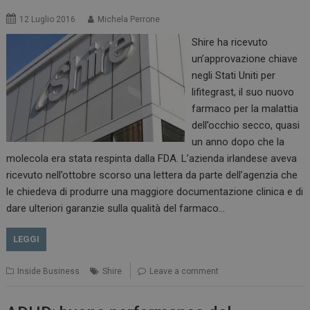
12 Luglio 2016
Michela Perrone
Shire ha ricevuto
un’approvazione chiave
negli Stati Uniti per
lifitegrast, il suo nuovo
farmaco per la malattia
PHPSESSID
Sessione
PHP.net
dell’occhio secco, quasi
www.dailyhealthindustry.it
un anno dopo che la
molecola era stata respinta dalla FDA. L’azienda irlandese aveva
ricevuto nell’ottobre scorso una lettera da parte dell’agenzia che
le chiedeva di produrre una maggiore documentazione clinica e di
dare ulteriori garanzie sulla qualità del farmaco…
LEGGI
Inside Business
Shire
Leave a comment