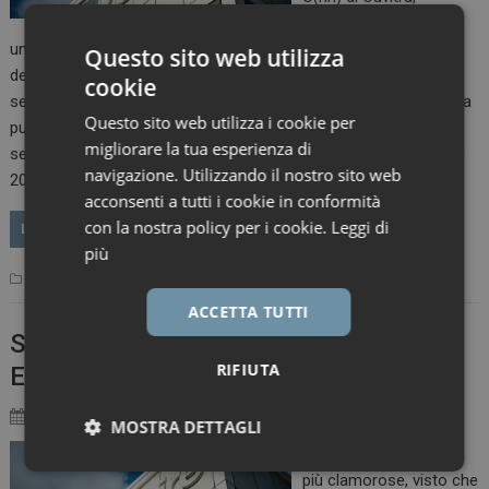
Immunoglobulina
umana normale al 20% per somministrazione sottocutanea
Questo sito web utilizza
destinata al trattamento di immunodeficienze primitive e
cookie
secondarie di pazienti adulti e pediatrici. L’autorizzazione è stata
Questo sito web utilizza i cookie per
pubblicata nella Gazzetta Ufficiale serie generale n. 223 del 23
migliorare la tua esperienza di
settembre 2016 (determina V&A n. 1362/2016 del 12 settembre
navigazione. Utilizzando il nostro sito web
2016). Con l’avvento di questa nuova opzione…
acconsenti a tutti i cookie in conformità
con la nostra policy per i cookie.
Leggi di
LEGGI
più
Primo Piano
Shire
Leave a comment
ACCETTA TUTTI
Shire dismette biosimilari di Humira ed
RIFIUTA
Enbrel
28 Settembre 2016
Marco Landucci
MOSTRA DETTAGLI
La notizia non è delle
Necessari
Marketing
più clamorose, visto che