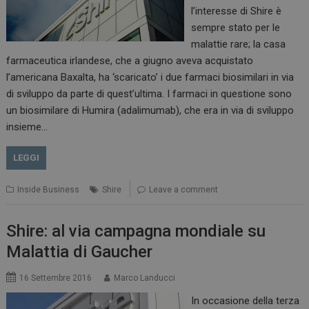
l’interesse di Shire è
sempre stato per le
malattie rare; la casa
farmaceutica irlandese, che a giugno aveva acquistato
l’americana Baxalta, ha ‘scaricato’ i due farmaci biosimilari in via
Necessari
Marketing
di sviluppo da parte di quest’ultima. I farmaci in questione sono
un biosimilare di Humira (adalimumab), che era in via di sviluppo
I cookie necessari contribuiscono a rendere fruibile il
sito web abilitandone funzionalità di base quali la
insieme…
navigazione sulle pagine e l'accesso alle aree
protette del sito. Il sito web non è in grado di
funzionare correttamente senza questi cookie.
LEGGI
NOME
FORNITORE / DOMINIO
SCADENZA
Inside Business
Shire
Leave a comment
_ga
1 anno 1
Google LLC
mese
.dailyhealthindustry.it
Shire: al via campagna mondiale su
Malattia di Gaucher
16 Settembre 2016
Marco Landucci
In occasione della terza