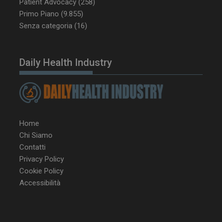
Patient Advocacy
(258)
Primo Piano
(9.855)
tracking-sites-
www.dailyhealthindustry.it
4
ironfish-session-id
settimane
Senza categoria
(16)
2 giorni
Daily Health Industry
ARRAffinity
Sessione
Microsoft Corporation
.www.dailyhealthindustry.it
Home
Chi Siamo
Contatti
Privacy Policy
Cookie Policy
Accessibilità
_ga_Z2VT792F98
.dailyhealthindustry.it
1 anno 1