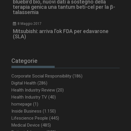
bluebird bio, nuovi dati a sostegno della
terapia genica una tantum beti-cel per la β-
talassemia
8 Maggio 2017
Mitsubishi: arriva l’ok FDA per edavarone
PHPSESSID
Sessione
PHP.net
(SLA)
www.dailyhealthindustry.it
Categorie
Corporate Social Responsibility
(186)
Digital Health
(286)
Health Industry Review
(20)
Health Industry TV
(40)
homepage
(1)
Inside Business
(1.150)
Lifescience People
(445)
Medical Device
(485)