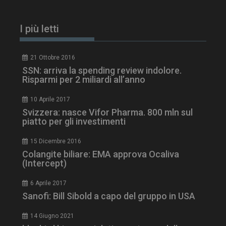
I più letti
21 Ottobre 2016
SSN: arriva la spending review indolore.
Risparmi per 2 miliardi all’anno
10 Aprile 2017
Svizzera: nasce Vifor Pharma. 800 mln sul
piatto per gli investimenti
ARRAffinitySameSite
Sessione
Microsoft Corporation
15 Dicembre 2016
.www.dailyhealthindustry.it
Colangite biliare: EMA approva Ocaliva
(Intercept)
6 Aprile 2017
Sanofi: Bill Sibold a capo del gruppo in USA
14 Giugno 2021