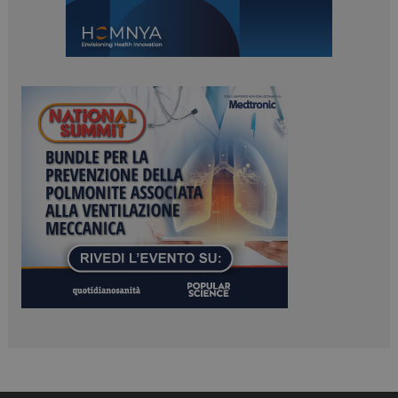
Necessari
Marketing
I cookie necessari contribuiscono a rendere fruibile il
sito web abilitandone funzionalità di base quali la
navigazione sulle pagine e l'accesso alle aree
protette del sito. Il sito web non è in grado di
funzionare correttamente senza questi cookie.
NOME
FORNITORE / DOMINIO
SCADENZA
_ga
1 anno 1
Google LLC
mese
.dailyhealthindustry.it