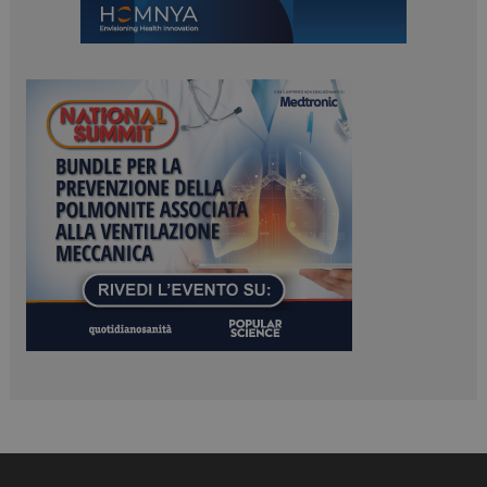
Necessari
Marketing
I cookie necessari contribuiscono a rendere fruibile il
sito web abilitandone funzionalità di base quali la
navigazione sulle pagine e l'accesso alle aree
protette del sito. Il sito web non è in grado di
funzionare correttamente senza questi cookie.
NOME
FORNITORE / DOMINIO
SCADENZA
_ga
1 anno 1
Google LLC
mese
.dailyhealthindustry.it