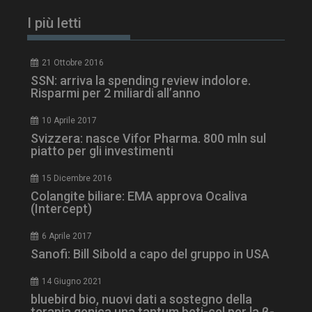
I più letti
21 Ottobre 2016
SSN: arriva la spending review indolore.
Risparmi per 2 miliardi all’anno
10 Aprile 2017
Svizzera: nasce Vifor Pharma. 800 mln sul
piatto per gli investimenti
15 Dicembre 2016
ARRAffinitySameSite
Sessione
Microsoft Corporation
Colangite biliare: EMA approva Ocaliva
.www.dailyhealthindustry.it
(Intercept)
6 Aprile 2017
Sanofi: Bill Sibold a capo del gruppo in USA
14 Giugno 2021
bluebird bio, nuovi dati a sostegno della
terapia genica una tantum beti-cel per la β-