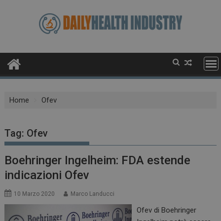
Skip
to
content
Home
Ofev
Tag:
Ofev
Boehringer Ingelheim: FDA estende
indicazioni Ofev
10 Marzo 2020
Marco Landucci
Ofev di Boehringer