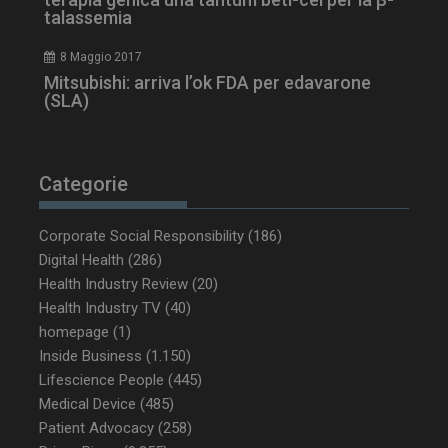
talassemia
8 Maggio 2017
Mitsubishi: arriva l’ok FDA per edavarone
(SLA)
PHPSESSID
Sessione
PHP.net
www.dailyhealthindustry.it
Categorie
Corporate Social Responsibility
(186)
Digital Health
(286)
Health Industry Review
(20)
Health Industry TV
(40)
homepage
(1)
Inside Business
(1.150)
Lifescience People
(445)
Medical Device
(485)
Patient Advocacy
(258)