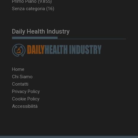
Primo Piano
(9.855)
tracking-sites-
www.dailyhealthindustry.it
4
Senza categoria
(16)
ironfish-session-id
settimane
2 giorni
Daily Health Industry
ARRAffinity
Sessione
Microsoft Corporation
.www.dailyhealthindustry.it
Home
Chi Siamo
Contatti
Privacy Policy
Cookie Policy
Accessibilità
_ga_Z2VT792F98
.dailyhealthindustry.it
1 anno 1
mese