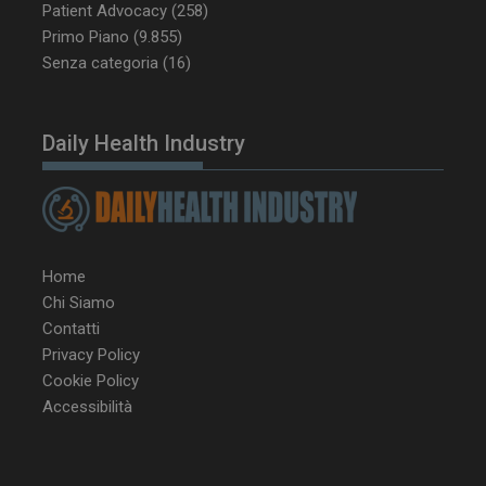
Patient Advocacy
(258)
tracking-sites-
www.dailyhealthindustry.it
4
Primo Piano
(9.855)
ironfish-session-id
settimane
Senza categoria
(16)
2 giorni
Daily Health Industry
ARRAffinity
Sessione
Microsoft Corporation
.www.dailyhealthindustry.it
Home
Chi Siamo
Contatti
Privacy Policy
Cookie Policy
Accessibilità
_ga_Z2VT792F98
.dailyhealthindustry.it
1 anno 1