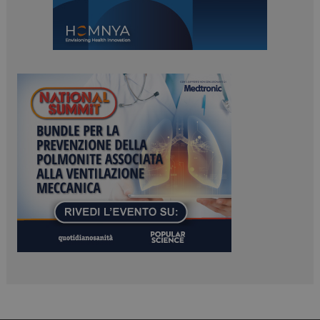
Necessari
Marketing
I cookie necessari contribuiscono a rendere fruibile il
sito web abilitandone funzionalità di base quali la
navigazione sulle pagine e l'accesso alle aree
protette del sito. Il sito web non è in grado di
funzionare correttamente senza questi cookie.
NOME
FORNITORE / DOMINIO
SCADENZA
_ga
1 anno 1
Google LLC
mese
.dailyhealthindustry.it