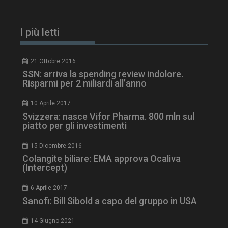
I più letti
21 Ottobre 2016
SSN: arriva la spending review indolore.
Risparmi per 2 miliardi all’anno
10 Aprile 2017
Svizzera: nasce Vifor Pharma. 800 mln sul
piatto per gli investimenti
ARRAffinitySameSite
Sessione
Microsoft Corporation
15 Dicembre 2016
.www.dailyhealthindustry.it
Colangite biliare: EMA approva Ocaliva
(Intercept)
6 Aprile 2017
Sanofi: Bill Sibold a capo del gruppo in USA
14 Giugno 2021