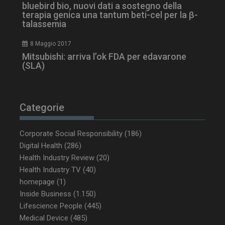
bluebird bio, nuovi dati a sostegno della
terapia genica una tantum beti-cel per la β-
talassemia
8 Maggio 2017
Mitsubishi: arriva l’ok FDA per edavarone
PHPSESSID
Sessione
PHP.net
(SLA)
www.dailyhealthindustry.it
Categorie
Corporate Social Responsibility
(186)
Digital Health
(286)
Health Industry Review
(20)
Health Industry TV
(40)
homepage
(1)
Inside Business
(1.150)
Lifescience People
(445)
Medical Device
(485)