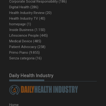
Corporate Social Responsibility
(186)
ARRAffinity
Sessione
Microsoft Corporation
Digital Health
(286)
.www.dailyhealthindustry.it
Health Industry Review
(20)
Health Industry TV
(40)
homepage
(1)
Inside Business
(1.150)
Lifescience People
(445)
Medical Device
(485)
Patient Advocacy
(258)
Primo Piano
(9.855)
Senza categoria
(16)
_ga_Z2VT792F98
.dailyhealthindustry.it
1 anno 1
Daily Health Industry
mese
tracking-sites-
www.dailyhealthindustry.it
4
ironfish-tracking-
settimane
Home