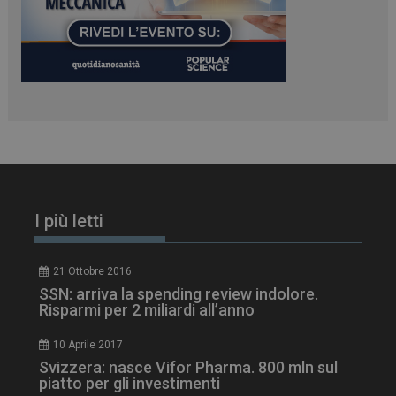
ARRAffinitySameSite
Sessione
Microsoft Corporation
.www.dailyhealthindustry.it
I più letti
21 Ottobre 2016
SSN: arriva la spending review indolore.
Risparmi per 2 miliardi all’anno
10 Aprile 2017
Svizzera: nasce Vifor Pharma. 800 mln sul
piatto per gli investimenti
PHPSESSID
Sessione
PHP.net
www.dailyhealthindustry.it