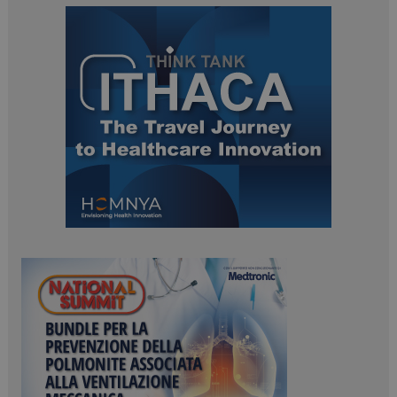
navigazione sulle pagine e l'accesso alle aree
protette del sito. Il sito web non è in grado di
funzionare correttamente senza questi cookie.
NOME
FORNITORE / DOMINIO
SCADENZA
_ga
1 anno 1
Google LLC
mese
.dailyhealthindustry.it