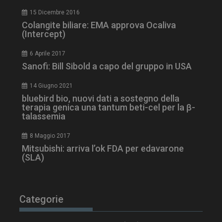
15 Dicembre 2016
Colangite biliare: EMA approva Ocaliva
(Intercept)
6 Aprile 2017
Sanofi: Bill Sibold a capo del gruppo in USA
14 Giugno 2021
bluebird bio, nuovi dati a sostegno della
terapia genica una tantum beti-cel per la β-
talassemia
8 Maggio 2017
Mitsubishi: arriva l’ok FDA per edavarone
(SLA)
tracking-sites-
www.dailyhealthindustry.it
4
ironfish-session-id
settimane
2 giorni
Categorie