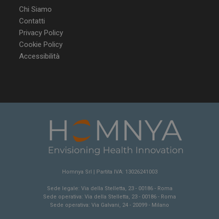
enable
2 giorni
Chi Siamo
Contatti
Privacy Policy
CookieScriptConsent
5 mesi 3
CookieScript
Cookie Policy
settimane
www.dailyhealthindustry.it
Accessibilità
Homnya Srl | Partita IVA: 13026241003
Sede legale: Via della Stelletta, 23 - 00186 - Roma
Sede operativa: Via della Stelletta, 23 - 00186 - Roma
Sede operativa: Via Galvani, 24 - 20099 - Milano