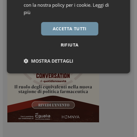
con la nostra policy per i cookie.
Leggi di
più
ACCETTA TUTTI
RIFIUTA
MOSTRA DETTAGLI
Necessari
Marketing
Necessari
Marketing
I cookie necessari contribuiscono a rendere fruibile il
sito web abilitandone funzionalità di base quali la