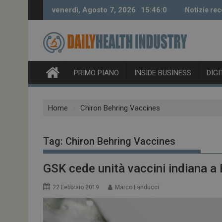
Skip
venerdì, Agosto 7, 2026
15:46:1
Notizie rec
to
content
PRIMO PIANO
INSIDE BUSINESS
DIG
Home
Chiron Behring Vaccines
Tag:
Chiron Behring Vaccines
GSK cede unità vaccini indiana a
22 Febbraio 2019
Marco Landucci