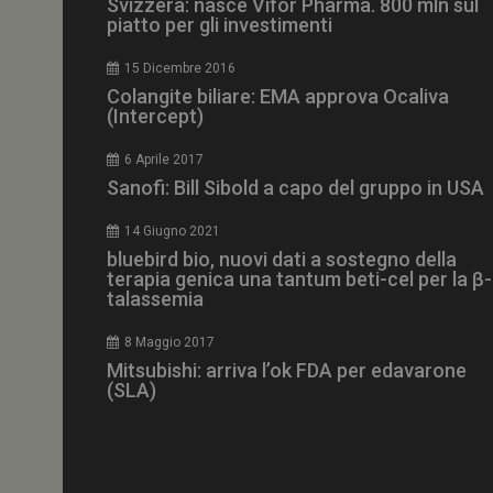
Svizzera: nasce Vifor Pharma. 800 mln sul
piatto per gli investimenti
15 Dicembre 2016
Colangite biliare: EMA approva Ocaliva
(Intercept)
NOME
__Secure-ROLLOU
6 Aprile 2017
Sanofi: Bill Sibold a capo del gruppo in USA
tracking-sites-ironf
tracking-named-en
14 Giugno 2021
bluebird bio, nuovi dati a sostegno della
__Secure-YNID
terapia genica una tantum beti-cel per la β-
talassemia
8 Maggio 2017
Mitsubishi: arriva l’ok FDA per edavarone
VISITOR_PRIVACY_
(SLA)