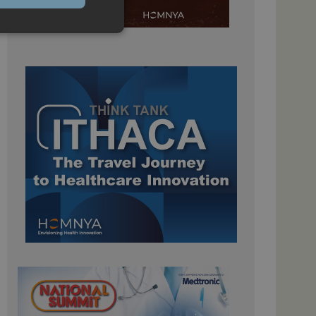
igazione sulle pagine
kie.
 Google Universal
nificativo del
tilizzato da Google.
stinguere utenti
o in modo casuale
uso in ogni richiesta
colare i dati di
apporti di analisi dei
ome piattaforma di