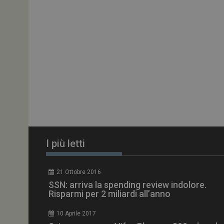
PHPSESSID
tracking-sites-
ironfish-session-id
ARRAffinity
I più letti
_ga_Z2VT792F98
21 Ottobre 2016
SSN: arriva la spending review indolore.
tracking-sites-
Risparmi per 2 miliardi all’anno
ironfish-tracking-
enable
10 Aprile 2017
CookieScriptConse