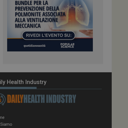
el carico, questo
una sessione di
e gestite dallo
te sul linguaggio
erico utilizzato per
tente. Normalmente è
 il modo in cui
er il sito, ma un
di accesso per un
cazione per
 visitatore.
i Web eseguiti sulla
e utilizzato per il
i che le richieste
ily Health Industry
stradate allo stesso
zione.
gle Analytics per
azione per abilitare
me
 Siamo
vizio Cookie-