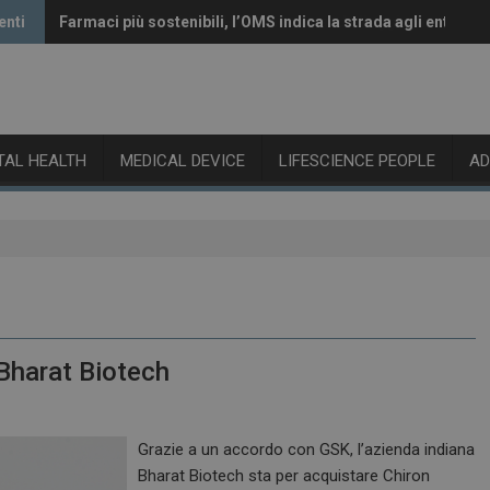
enti
Farmaci più sostenibili, l’OMS indica la strada agli enti rego
Vaccini anti-Covid, il CHMP raccomanda l’aggiornamento a
ITAL HEALTH
MEDICAL DEVICE
LIFESCIENCE PEOPLE
A
 Bharat Biotech
Grazie a un accordo con GSK, l’azienda indiana
Bharat Biotech sta per acquistare Chiron