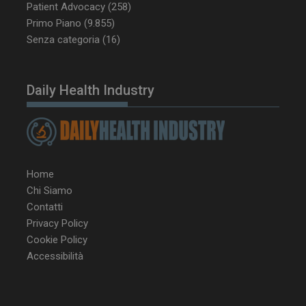
Patient Advocacy
(258)
tracking-sites-
www.dailyhealthindustry.it
4
Primo Piano
(9.855)
ironfish-session-id
settimane
Senza categoria
(16)
2 giorni
Daily Health Industry
ARRAffinity
Sessione
Microsoft Corporation
.www.dailyhealthindustry.it
Home
Chi Siamo
Contatti
Privacy Policy
Cookie Policy
Accessibilità
_ga_Z2VT792F98
.dailyhealthindustry.it
1 anno 1