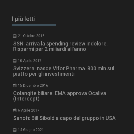
I più letti
21 Ottobre 2016
SSN: arriva la spending review indolore.
Risparmi per 2 miliardi all’anno
10 Aprile 2017
Svizzera: nasce Vifor Pharma. 800 mln sul
piatto per gli investimenti
ARRAffinitySameSite
Sessione
Microsoft Corporation
15 Dicembre 2016
.www.dailyhealthindustry.it
Colangite biliare: EMA approva Ocaliva
(Intercept)
6 Aprile 2017
Sanofi: Bill Sibold a capo del gruppo in USA
14 Giugno 2021