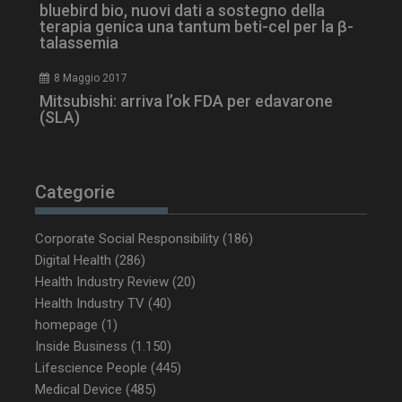
bluebird bio, nuovi dati a sostegno della
terapia genica una tantum beti-cel per la β-
talassemia
8 Maggio 2017
Mitsubishi: arriva l’ok FDA per edavarone
PHPSESSID
Sessione
PHP.net
(SLA)
www.dailyhealthindustry.it
Categorie
Corporate Social Responsibility
(186)
Digital Health
(286)
Health Industry Review
(20)
Health Industry TV
(40)
homepage
(1)
Inside Business
(1.150)
Lifescience People
(445)
Medical Device
(485)