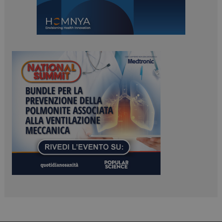
Necessari
Marketing
I cookie necessari contribuiscono a rendere fruibile il
sito web abilitandone funzionalità di base quali la
navigazione sulle pagine e l'accesso alle aree
protette del sito. Il sito web non è in grado di
funzionare correttamente senza questi cookie.
NOME
FORNITORE / DOMINIO
SCADENZA
_ga
1 anno 1
Google LLC
mese
.dailyhealthindustry.it