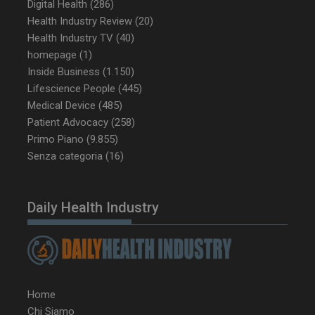
ARRAffinity
Sessione
Microsoft Corporation
Digital Health
(286)
.www.dailyhealthindustry.it
Health Industry Review
(20)
Health Industry TV
(40)
homepage
(1)
Inside Business
(1.150)
Lifescience People
(445)
Medical Device
(485)
Patient Advocacy
(258)
Primo Piano
(9.855)
Senza categoria
(16)
Daily Health Industry
_ga_Z2VT792F98
.dailyhealthindustry.it
1 anno 1
mese
tracking-sites-
www.dailyhealthindustry.it
4
Home
ironfish-tracking-
settimane
enable
2 giorni
Chi Siamo