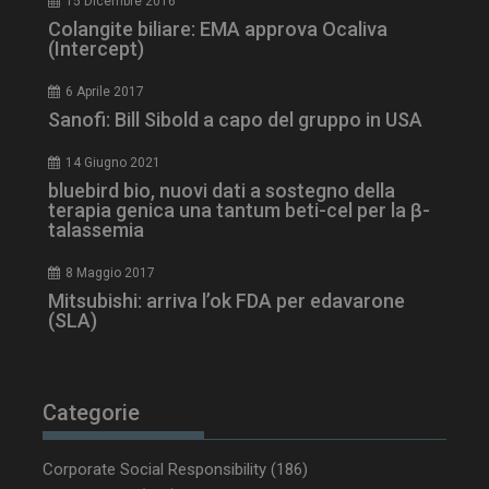
15 Dicembre 2016
Colangite biliare: EMA approva Ocaliva
(Intercept)
6 Aprile 2017
Sanofi: Bill Sibold a capo del gruppo in USA
14 Giugno 2021
bluebird bio, nuovi dati a sostegno della
terapia genica una tantum beti-cel per la β-
talassemia
8 Maggio 2017
Mitsubishi: arriva l’ok FDA per edavarone
(SLA)
tracking-sites-
www.dailyhealthindustry.it
4
ironfish-session-id
settimane
2 giorni
Categorie
Corporate Social Responsibility
(186)