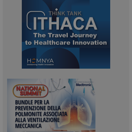
protette del sito. Il sito web non è in grado di
funzionare correttamente senza questi cookie.
NOME
FORNITORE / DOMINIO
SCADENZA
_ga
1 anno 1
Google LLC
mese
.dailyhealthindustry.it