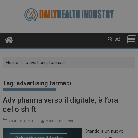
Skip
to
content
Home
advertising farmaci
Tag:
advertising farmaci
Adv pharma verso il digitale, è l’ora
dello shift
28 Agosto 2019
Marco Landucci
Stando a un nuovo