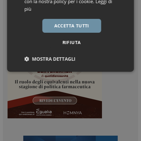
con la nostra policy per i cookie.
Leggi di
più
ACCETTA TUTTI
RIFIUTA
MOSTRA DETTAGLI
Necessari
Marketing
Necessari
Marketing
I cookie necessari contribuiscono a rendere fruibile il
sito web abilitandone funzionalità di base quali la
navigazione sulle pagine e l'accesso alle aree