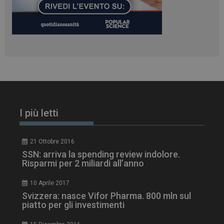
ARRAffinitySameSite
Sessione
Microsoft Corporation
.www.dailyhealthindustry.it
I più letti
21 Ottobre 2016
SSN: arriva la spending review indolore.
Risparmi per 2 miliardi all’anno
10 Aprile 2017
Svizzera: nasce Vifor Pharma. 800 mln sul
piatto per gli investimenti
PHPSESSID
Sessione
PHP.net
www.dailyhealthindustry.it