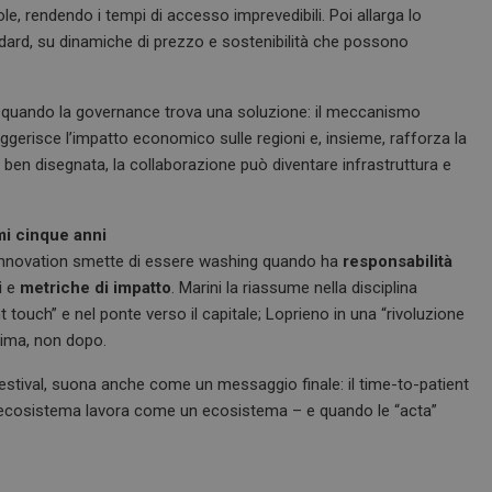
di pagina in un sito e utilizzato per cal
ole, rendendo i tempi di accesso imprevedibili. Poi allarga lo
visitatori, sessioni e campagne per i r
ard, su dinamiche di prezzo e sostenibilità che possono
siti.
e
Sessione
Quando si utilizza Microsoft Azure c
Microsoft Corporation
hosting e si abilita il bilanciamento d
.www.dailyhealthindustry.it
cookie garantisce che le richieste di 
so” quando la governance trova una soluzione: il meccanismo
navigazione del visitatore siano sempr
lleggerisce l’impatto economico sulle regioni e, insieme, rafforza la
stesso server nel cluster.
ben disegnata, la collaborazione può diventare infrastruttura e
Sessione
Cookie generato da applicazioni basa
PHP.net
PHP. Si tratta di un identificatore gen
www.dailyhealthindustry.it
mantenere le variabili di sessione u
un numero generato in modo casuale,
viene utilizzato può essere specifico p
mi cinque anni
buon esempio è mantenere uno stato 
pen innovation smette di essere washing quando ha
responsabilità
utente tra le pagine.
i
e
metriche di impatto
. Marini la riassume nella disciplina
www.dailyhealthindustry.it
4
Questo cookie è impostato dall'appli
settimane
assegnare un identificatore generico al
t touch” e nel ponte verso il capitale; Loprieno in una “rivoluzione
2 giorni
prima, non dopo.
Sessione
Questo cookie viene impostato dai sit
Microsoft Corporation
piattaforma cloud Windows Azure. Vien
.www.dailyhealthindustry.it
Festival, suona anche come un messaggio finale: il time-to-patient
bilanciamento del carico per assicurars
della pagina del visitatore vengano in
l’ecosistema lavora come un ecosistema – e quando le “acta”
server in qualsiasi sessione di naviga
.dailyhealthindustry.it
1 anno 1
Questo cookie viene utilizzato da Goo
mese
mantenere lo stato della sessione.