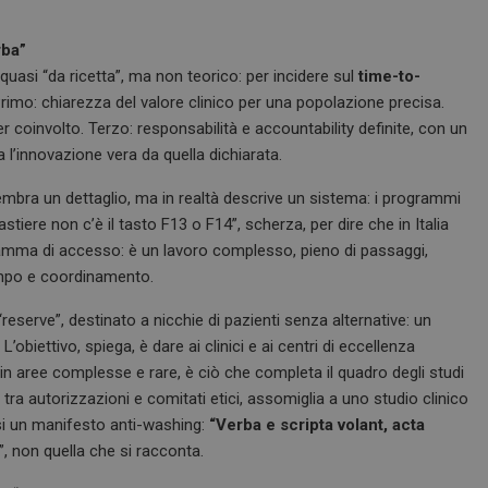
rba”
uasi “da ricetta”, ma non teorico: per incidere sul
time-to-
 Primo: chiarezza del valore clinico per una popolazione precisa.
coinvolto. Terzo: responsabilità e accountability definite, con un
a l’innovazione vera da quella dichiarata.
embra un dettaglio, ma in realtà descrive un sistema: i programmi
iere non c’è il tasto F13 o F14”, scherza, per dire che in Italia
amma di accesso: è un lavoro complesso, pieno di passaggi,
empo e coordinamento.
eserve”, destinato a nicchie di pazienti senza alternative: un
’obiettivo, spiega, è dare ai clinici e ai centri di eccellenza
 in aree complesse e rare, è ciò che completa il quadro degli studi
, tra autorizzazioni e comitati etici, assomiglia a uno studio clinico
uasi un manifesto anti-washing:
“Verba e scripta volant, acta
, non quella che si racconta.