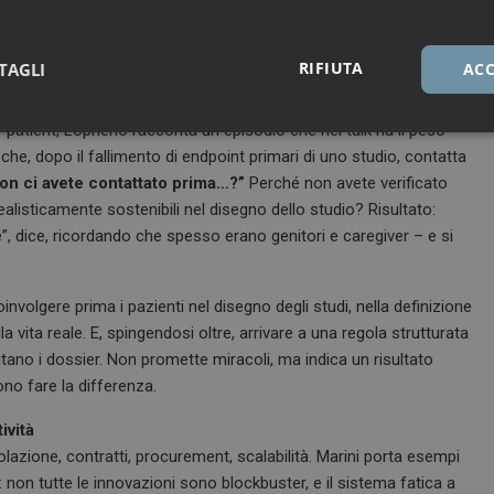
ra open innovation non bastano “criteri”, servono
processi
.
ecisionali interne e, soprattutto, rendendo strutturale il
sto di ascolto, ma come parte del modo in cui si progetta e si
RIFIUTA
TAGLI
ACC
patient, Loprieno racconta un episodio che nel talk ha il peso
Necessari
Marketing
che, dopo il fallimento di endpoint primari di uno studio, contatta
on ci avete contattato prima…?”
Perché non avete verificato
ealisticamente sostenibili nel disegno dello studio? Risultato:
, dice, ricordando che spesso erano genitori e caregiver – e si
Necessari
Marketing
nvolgere prima i pazienti nel disegno degli studi, nella definizione
la vita reale. E, spingendosi oltre, arrivare a una regola strutturata
tribuiscono a rendere fruibile il sito web abilitandone funzionalità di base quali la nav
protette del sito. Il sito web non è in grado di funzionare correttamente senza questi coo
utano i dossier. Non promette miracoli, ma indica un risultato
FORNITORE / DOMINIO
SCADENZA
DESCRIZIONE
ono fare la differenza.
1 anno 1
Questo nome di cookie è associato a
Google LLC
ività
mese
Analytics, che è un aggiornamento sig
.dailyhealthindustry.it
servizio di analisi più comunemente u
regolazione, contratti, procurement, scalabilità. Marini porta esempi
Questo cookie viene utilizzato per di
unici assegnando un numero generat
 non tutte le innovazioni sono blockbuster, e il sistema fatica a
come identificatore del cliente. È incl