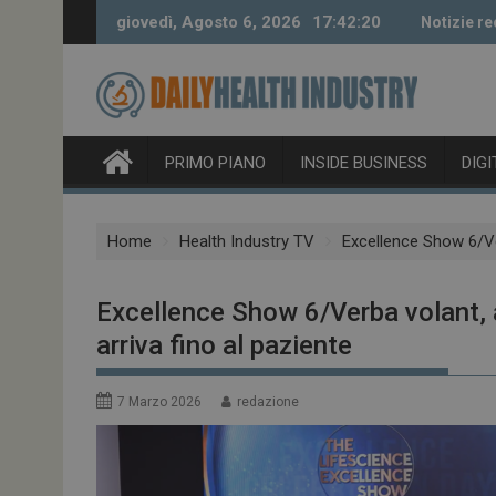
Skip
giovedì, Agosto 6, 2026
17:42:21
Notizie re
to
content
PRIMO PIANO
INSIDE BUSINESS
DIG
Home
Health Industry TV
Excellence Show 6/Ver
Excellence Show 6/Verba volant, 
arriva fino al paziente
7 Marzo 2026
redazione