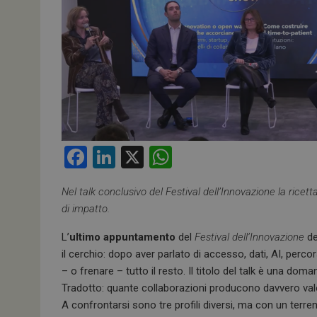
F
Li
X
W
a
n
h
Nel talk conclusivo del Festival dell’Innovazione la ric
ce
ke
at
di impatto.
b
dI
s
L’
ultimo appuntamento
del
Festival dell’Innovazione
de
o
n
A
il cerchio: dopo aver parlato di accesso, dati, AI, perco
o
p
– o frenare – tutto il resto. Il titolo del talk è una do
k
p
Tradotto: quante collaborazioni producono davvero valo
A confrontarsi sono tre profili diversi, ma con un ter