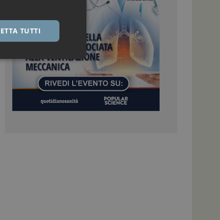
ETTA TUTTI
igazione sulle pagine
kie.
 Google Universal
nificativo del
tilizzato da Google.
stinguere utenti
o in modo casuale
uso in ogni richiesta