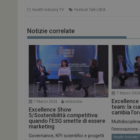
tracking-sites-
ironfish-tracking-
Health Industry TV
Festival Talk LSEA
enable
CookieScriptConse
Notizie correlate
NOME
__Secure-ROLLOU
tracking-sites-ironf
tracking-named-en
7 Marzo 202
Excellence 
__Secure-YNID
7 Marzo 2026
redazione
team: la c
Excellence Show
cambia l’o
5/Sostenibilità competitiva:
quando l’ESG smette di essere
Multidisciplinar
marketing
l’innovazione 
VISITOR_PRIVACY_
Governance, KPI scientifici e progetti
Health Industry