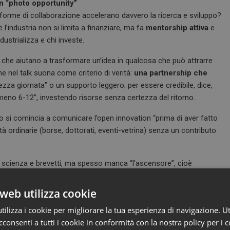
n “photo opportunity”
 forme di collaborazione accelerano davvero la ricerca e sviluppo?
l’industria non si limita a finanziare, ma fa
mentorship attiva
e
dustrializza e chi investe.
e che aiutano a trasformare un’idea in qualcosa che può attrarre
he nel talk suona come criterio di verità:
una partnership che
zza giornata” o un supporto leggero; per essere credibile, dice,
eno 6-12”, investendo risorse senza certezza del ritorno.
do si comincia a comunicare l’open innovation “prima di aver fatto
à ordinarie (borse, dottorati, eventi-vetrina) senza un contributo
duce scienza e brevetti, ma spesso manca “l’ascensore”, cioè
ne fuori dal laboratorio e dentro una traiettoria scalabile. La sfida,
li, non episodici.
web utilizza cookie
ntro, non “a valle”
ilizza i cookie per migliorare la tua esperienza di navigazione. Ut
cato e meno spesso strutturato: il ruolo dei pazienti nelle
consenti a tutti i cookie in conformità con la nostra policy per i c