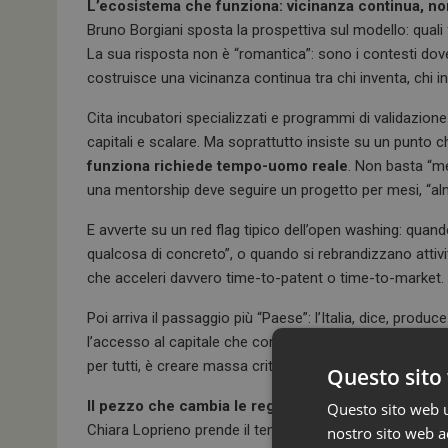
L’ecosistema che funziona: vicinanza continua, no
Bruno Borgiani sposta la prospettiva sul modello: quali
La sua risposta non è “romantica”: sono i contesti dove 
costruisce una vicinanza continua tra chi inventa, chi in
Cita incubatori specializzati e programmi di validazion
capitali e scalare. Ma soprattutto insiste su un punto c
funziona richiede tempo-uomo reale
. Non basta “me
una mentorship deve seguire un progetto per mesi, “alm
E avverte su un red flag tipico dell’open washing: quan
qualcosa di concreto”, o quando si rebrandizzano attivit
che acceleri davvero time-to-patent o time-to-market.
Poi arriva il passaggio più “Paese”: l’Italia, dice, pro
l’accesso al capitale che consente di portare l’innovazio
per tutti, è creare massa critica e punti di contatto stabi
Questo sito 
Il pezzo che cambia le regole del gioco: pazienti de
Questo sito web ut
Chiara Loprieno prende il tema dal lato più spesso invo
nostro sito web ac