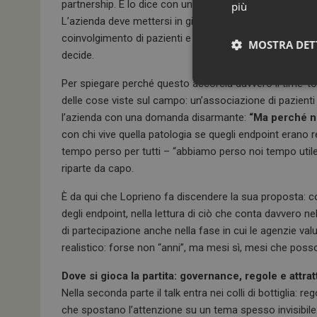
partnership. E lo dice con una premessa netta: nella ve
più
L’azienda deve mettersi in gioco rivedendo le modalità d
coinvolgimento di pazienti e associazioni: non come ge
MOSTRA DET
decide.
Per spiegare perché questo accorcia davvero il time-to-
delle cose viste sul campo: un’associazione di pazienti 
l’azienda con una domanda disarmante:
“Ma perché n
con chi vive quella patologia se quegli endpoint erano r
tempo perso per tutti – “abbiamo perso noi tempo utile”
riparte da capo.
È da qui che Loprieno fa discendere la sua proposta: coi
degli endpoint, nella lettura di ciò che conta davvero nel
I cookie necessari con
e l'accesso alle aree 
di partecipazione anche nella fase in cui le agenzie val
NOME
realistico: forse non “anni”, ma mesi sì, mesi che poss
_ga
Dove si gioca la partita: governance, regole e attratt
Nella seconda parte il talk entra nei colli di bottiglia: 
che spostano l’attenzione su un tema spesso invisibile: