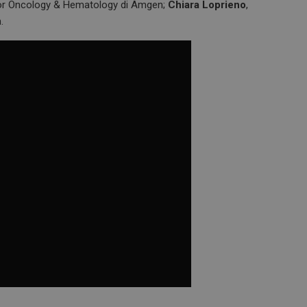
ctor Oncology & Hematology di Amgen;
Chiara Loprieno
,
.