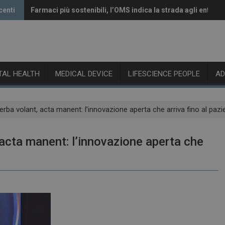
centi
Farmaci più sostenibili, l’OMS indica la strada agli enti reg
Vaccini anti-Covid, il CHMP raccomanda l’aggiornamento 
ITAL HEALTH
MEDICAL DEVICE
LIFESCIENCE PEOPLE
A
ba volant, acta manent: l’innovazione aperta che arriva fino al pazi
acta manent: l’innovazione aperta che