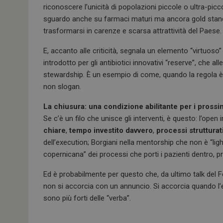
riconoscere l’unicità di popolazioni piccole o ultra-picc
sguardo anche su farmaci maturi ma ancora gold stand
trasformarsi in carenze e scarsa attrattività del Paese.
ARRAffinitySameSit
E, accanto alle criticità, segnala un elemento “virtuo
introdotto per gli antibiotici innovativi “reserve”, che a
stewardship. È un esempio di come, quando la regola è 
PHPSESSID
non slogan.
La chiusura: una condizione abilitante per i prossi
Se c’è un filo che unisce gli interventi, è questo: l’o
chiare
,
tempo investito davvero
,
processi strutturat
tracking-sites-
ironfish-session-id
dell’execution; Borgiani nella mentorship che non è “ligh
copernicana” dei processi che porti i pazienti dentro, 
ARRAffinity
Ed è probabilmente per questo che, da ultimo talk del 
non si accorcia con un annuncio. Si accorcia quando 
sono più forti delle “verba”.
_ga_Z2VT792F98