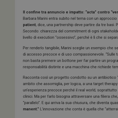
Il confine tra annuncio e impatto: “acta” contro “ve
Barbara Marini entra subito nel tema con un approccio q
patient
, dice, una partnership deve partire da tre basi.
Secondo: chiarezza del commitment di ogni stakeholder 
livello di execution “ossessivo”, perché è lì che si separ
Per renderlo tangibile, Marini sceglie un esempio che s
di accesso precoce e di uso compassionevole. “Sulle tast
non basta premere un bottone per far partire un progr
responsabilità distinte e una macchina che richiede t
Racconta così un progetto condotto su un antibiotico “r
ambito che assomiglia, per logica, a una target therapy. L
un’esperienza precoce perché il real world, soprattutto
clinici. Ma per farlo bisogna attraversare una filiera che
“parallelo”. E qui arriva la sua chiusura, che diventa q
manent.”
L’innovazione che conta è quella che “atterra”