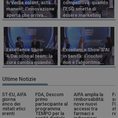
6/Verba volant, acta
competitiva: quando
manent: l’innovazione
l’ESG smette di
aperta che arriva...
essere marketing
Excellence Show
Excellence Show 3/AI
4/Dai silos al team: la
in sanità: il rischio
cura cambia quando...
non è l’algoritmo...
Ultime Notizie
FDA, Dexcom
AIFA amplia la
Farmaci più
primo
rimborsabilità:
sostenibili,
partecipante al
nove nuovi
l’OMS indica la
programma
accessi tra
strada agli enti
TEMPO per la
farmaci e
regolatori