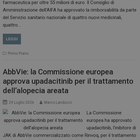
farmaceutica per oltre 55 milioni di euro. Il Consiglio di
VISITOR_INFO1_LIVE
5 m
Google LLC
Amministrazione dell’AIFA ha approvato la rimborsabilità da parte
sett
.youtube.com
del Servizio sanitario nazionale di quattro nuovi medicinali,
quattro…
LEGGI
Primo Piano
AbbVie: la Commissione europea
approva upadacitinib per il trattamento
dell’alopecia areata
29 Luglio 2026
Marco Landucci
La Commissione
europea ha approvato
upadacitinib, l’inibitore di
JAK di AbbVie commercializzato come Rinvoq, per il trattamento