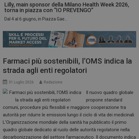
Lilly, main sponsor della Milano Health Week 2026,
torna in piazza con “IO PREVENGO”
Dal 4 al 6 giugno, in Piazza Gae...
ARRAffinitySameSite
Sessione
Microsoft Corporation
.www.dailyhealthindustry.it
Farmaci più sostenibili, l’OMS indica la
strada agli enti regolatori
31 Luglio 2026
Redazione
Il nuovo quadro globale
propone standard
comuni, procedure più flessibili e maggiore cooperazione tra
autorità per ridurre le emissioni lungo il ciclo di vita dei medicinali
L’Organizzazione mondiale della sanità ha pubblicato il primo
PHPSESSID
Sessione
PHP.net
quadro globale dedicato al ruolo delle autorità regolatorie nella
www.dailyhealthindustry.it
decarbonizzazione del settore farmaceutico. Il documento indica