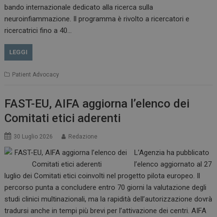
bando internazionale dedicato alla ricerca sulla
neuroinfiammazione. Il programma è rivolto a ricercatori e
CookieScriptConsent
5 mesi 3
ricercatrici fino a 40…
CookieScript
settimane
www.dailyhealthindustry.it
LEGGI
Patient Advocacy
FAST-EU, AIFA aggiorna l’elenco dei
Comitati etici aderenti
30 Luglio 2026
Redazione
L’Agenzia ha pubblicato
l’elenco aggiornato al 27
luglio dei Comitati etici coinvolti nel progetto pilota europeo. Il
percorso punta a concludere entro 70 giorni la valutazione degli
studi clinici multinazionali, ma la rapidità dell’autorizzazione dovrà
NOME
FORNITORE / DOMINIO
SCA
tradursi anche in tempi più brevi per l’attivazione dei centri. AIFA