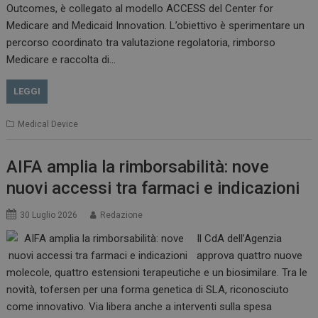
Outcomes, è collegato al modello ACCESS del Center for
Medicare and Medicaid Innovation. L’obiettivo è sperimentare un
percorso coordinato tra valutazione regolatoria, rimborso
Medicare e raccolta di…
VISITOR_PRIVACY_METADATA
5 m
YouTube
sett
.youtube.com
LEGGI
Medical Device
AIFA amplia la rimborsabilità: nove
nuovi accessi tra farmaci e indicazioni
30 Luglio 2026
Redazione
Il CdA dell’Agenzia
approva quattro nuove
YSC
Ses
Google LLC
molecole, quattro estensioni terapeutiche e un biosimilare. Tra le
.youtube.com
novità, tofersen per una forma genetica di SLA, riconosciuto
come innovativo. Via libera anche a interventi sulla spesa