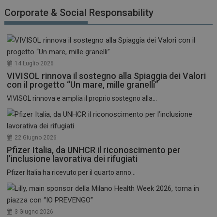
funzionare correttamente senza questi cookie.
Corporate & Social Responsability
NOME
FORNITORE / DOMINIO
SCADENZA
_ga
1 anno 1
Google LLC
mese
.dailyhealthindustry.it
14 Luglio 2026
VIVISOL rinnova il sostegno alla Spiaggia dei Valori
con il progetto “Un mare, mille granelli”
VIVISOL rinnova e amplia il proprio sostegno alla...
22 Giugno 2026
Pfizer Italia, da UNHCR il riconoscimento per
l’inclusione lavorativa dei rifugiati
Pfizer Italia ha ricevuto per il quarto anno...
3 Giugno 2026