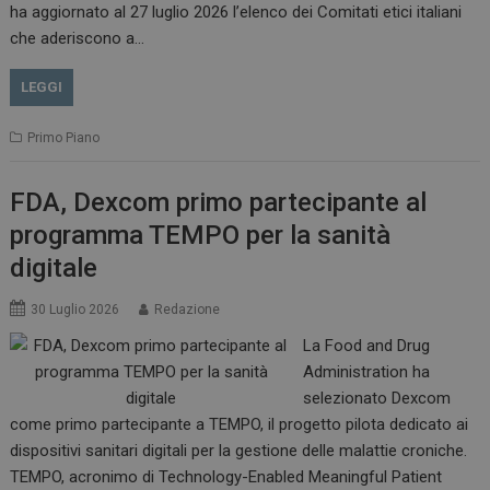
__Secure-ROLLOUT_TOKEN
.youtube.com
5 m
ha aggiornato al 27 luglio 2026 l’elenco dei Comitati etici italiani
sett
che aderiscono a…
LEGGI
Primo Piano
tracking-sites-ironfish-
www.dailyhealthindustry.it
tracking-named-enable
sett
2 g
FDA, Dexcom primo partecipante al
programma TEMPO per la sanità
digitale
30 Luglio 2026
Redazione
__Secure-YNID
.youtube.com
5 m
sett
La Food and Drug
Administration ha
selezionato Dexcom
come primo partecipante a TEMPO, il progetto pilota dedicato ai
dispositivi sanitari digitali per la gestione delle malattie croniche.
TEMPO, acronimo di Technology-Enabled Meaningful Patient