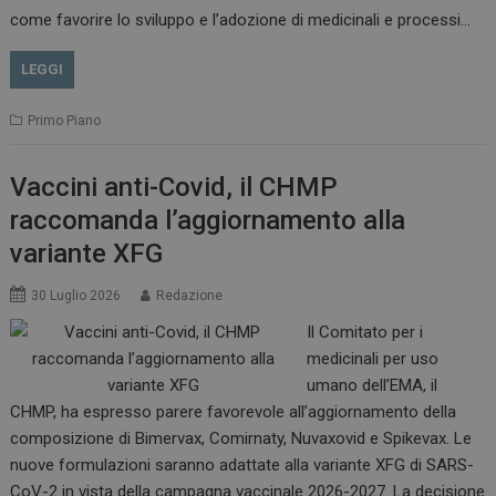
come favorire lo sviluppo e l’adozione di medicinali e processi…
LEGGI
Primo Piano
Vaccini anti-Covid, il CHMP
raccomanda l’aggiornamento alla
variante XFG
30 Luglio 2026
Redazione
Il Comitato per i
medicinali per uso
tracking-sites-
www.dailyhealthindustry.it
4
ironfish-session-id
settimane
umano dell’EMA, il
2 giorni
CHMP, ha espresso parere favorevole all’aggiornamento della
composizione di Bimervax, Comirnaty, Nuvaxovid e Spikevax. Le
nuove formulazioni saranno adattate alla variante XFG di SARS-
ARRAffinity
Sessione
Microsoft Corporation
CoV-2 in vista della campagna vaccinale 2026-2027. La decisione