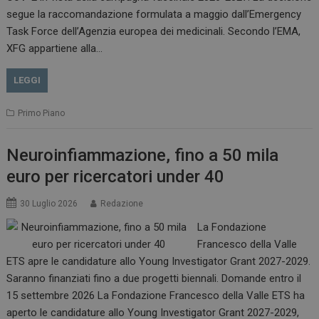
.www.dailyhealthindustry.it
segue la raccomandazione formulata a maggio dall’Emergency
Task Force dell’Agenzia europea dei medicinali. Secondo l’EMA,
XFG appartiene alla…
LEGGI
Primo Piano
Neuroinfiammazione, fino a 50 mila
euro per ricercatori under 40
_ga_Z2VT792F98
.dailyhealthindustry.it
1 anno 1
30 Luglio 2026
Redazione
mese
La Fondazione
Francesco della Valle
ETS apre le candidature allo Young Investigator Grant 2027-2029.
Saranno finanziati fino a due progetti biennali. Domande entro il
tracking-sites-
www.dailyhealthindustry.it
4
ironfish-tracking-
settimane
15 settembre 2026 La Fondazione Francesco della Valle ETS ha
enable
2 giorni
aperto le candidature allo Young Investigator Grant 2027-2029,