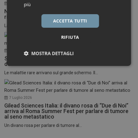
30 Luglio 2026
più
Neuroinfiammazione, fino a 50 mila euro per
ricercatori under 40
ACCETTA TUTTI
La Fondazione Francesco della Valle ETS apre le...
RIFIUTA
17 Luglio 2026
MOSTRA DETTAGLI
Stati Uniti: nasce il primo festival del cinema
dedicato alle malattie rare
Necessari
Marketing
Le malattie rare arrivano sul grande schermo. Il...
7 Luglio 2026
Gilead Sciences Italia: il divano rosa di “Due di Noi”
Necessari
Marketing
arriva al Roma Summer Fest per parlare di tumore
al seno metastatico
I cookie necessari contribuiscono a rendere fruibile il
Un divano rosa per parlare di tumore al...
sito web abilitandone funzionalità di base quali la
navigazione sulle pagine e l'accesso alle aree
protette del sito. Il sito web non è in grado di