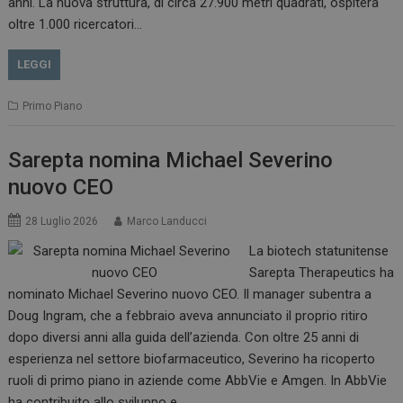
anni. La nuova struttura, di circa 27.900 metri quadrati, ospiterà
oltre 1.000 ricercatori…
LEGGI
Primo Piano
Sarepta nomina Michael Severino
nuovo CEO
28 Luglio 2026
Marco Landucci
La biotech statunitense
Sarepta Therapeutics ha
nominato Michael Severino nuovo CEO. Il manager subentra a
Doug Ingram, che a febbraio aveva annunciato il proprio ritiro
dopo diversi anni alla guida dell’azienda. Con oltre 25 anni di
esperienza nel settore biofarmaceutico, Severino ha ricoperto
ruoli di primo piano in aziende come AbbVie e Amgen. In AbbVie
ha contribuito allo sviluppo e…