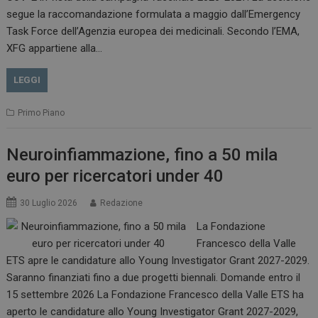
.www.dailyhealthindustry.it
segue la raccomandazione formulata a maggio dall’Emergency
Task Force dell’Agenzia europea dei medicinali. Secondo l’EMA,
XFG appartiene alla…
LEGGI
Primo Piano
Neuroinfiammazione, fino a 50 mila
euro per ricercatori under 40
_ga_Z2VT792F98
.dailyhealthindustry.it
1 anno 1
30 Luglio 2026
Redazione
mese
La Fondazione
Francesco della Valle
ETS apre le candidature allo Young Investigator Grant 2027-2029.
Saranno finanziati fino a due progetti biennali. Domande entro il
tracking-sites-
www.dailyhealthindustry.it
4
ironfish-tracking-
settimane
15 settembre 2026 La Fondazione Francesco della Valle ETS ha
enable
2 giorni
aperto le candidature allo Young Investigator Grant 2027-2029,