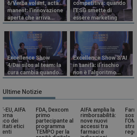
6/Verba volant, acta
competitiva: quando
manent: l’innovazione
l’ESG smette di
aperta che arriva...
essere marketing
Excellence Show
Excellence Show 3/AI
4/Dai silos al team: la
in sanità: il rischio
cura cambia quando...
non è l’algoritmo...
Ultime Notizie
FDA, Dexcom
AIFA amplia la
Farmaci più
primo
rimborsabilità:
sostenibili,
partecipante al
nove nuovi
l’OMS indica la
programma
accessi tra
strada agli enti
TEMPO per la
farmaci e
regolatori