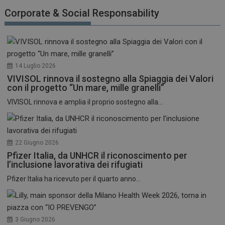
funzionare correttamente senza questi cookie.
Corporate & Social Responsability
NOME
FORNITORE / DOMINIO
SCADENZA
_ga
1 anno 1
Google LLC
mese
.dailyhealthindustry.it
14 Luglio 2026
VIVISOL rinnova il sostegno alla Spiaggia dei Valori
con il progetto “Un mare, mille granelli”
VIVISOL rinnova e amplia il proprio sostegno alla...
22 Giugno 2026
Pfizer Italia, da UNHCR il riconoscimento per
l’inclusione lavorativa dei rifugiati
Pfizer Italia ha ricevuto per il quarto anno...
3 Giugno 2026