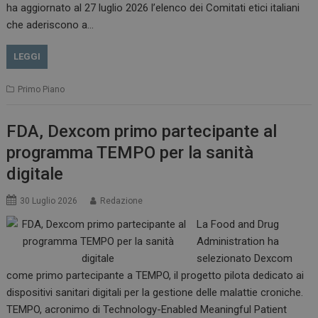
__Secure-ROLLOUT_TOKEN
.youtube.com
5 m
ha aggiornato al 27 luglio 2026 l’elenco dei Comitati etici italiani
sett
che aderiscono a…
LEGGI
Primo Piano
tracking-sites-ironfish-
www.dailyhealthindustry.it
tracking-named-enable
sett
2 g
FDA, Dexcom primo partecipante al
programma TEMPO per la sanità
digitale
30 Luglio 2026
Redazione
__Secure-YNID
.youtube.com
5 m
sett
La Food and Drug
Administration ha
selezionato Dexcom
come primo partecipante a TEMPO, il progetto pilota dedicato ai
dispositivi sanitari digitali per la gestione delle malattie croniche.
TEMPO, acronimo di Technology-Enabled Meaningful Patient