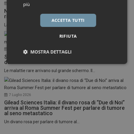
30 Luglio 2026
più
Neuroinfiammazione, fino a 50 mila euro per
ricercatori under 40
ACCETTA TUTTI
La Fondazione Francesco della Valle ETS apre le...
RIFIUTA
17 Luglio 2026
MOSTRA DETTAGLI
Stati Uniti: nasce il primo festival del cinema
dedicato alle malattie rare
Necessari
Marketing
Le malattie rare arrivano sul grande schermo. Il...
7 Luglio 2026
Gilead Sciences Italia: il divano rosa di “Due di Noi”
Necessari
Marketing
arriva al Roma Summer Fest per parlare di tumore
al seno metastatico
I cookie necessari contribuiscono a rendere fruibile il
Un divano rosa per parlare di tumore al...
sito web abilitandone funzionalità di base quali la
navigazione sulle pagine e l'accesso alle aree
protette del sito. Il sito web non è in grado di