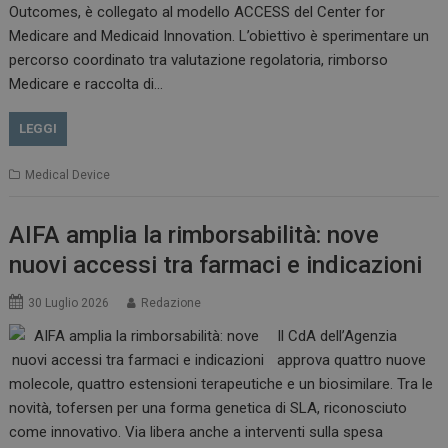
Outcomes, è collegato al modello ACCESS del Center for
Medicare and Medicaid Innovation. L’obiettivo è sperimentare un
percorso coordinato tra valutazione regolatoria, rimborso
Medicare e raccolta di…
VISITOR_PRIVACY_METADATA
5 m
YouTube
sett
.youtube.com
LEGGI
Medical Device
AIFA amplia la rimborsabilità: nove
nuovi accessi tra farmaci e indicazioni
30 Luglio 2026
Redazione
Il CdA dell’Agenzia
approva quattro nuove
YSC
Ses
Google LLC
molecole, quattro estensioni terapeutiche e un biosimilare. Tra le
.youtube.com
novità, tofersen per una forma genetica di SLA, riconosciuto
come innovativo. Via libera anche a interventi sulla spesa