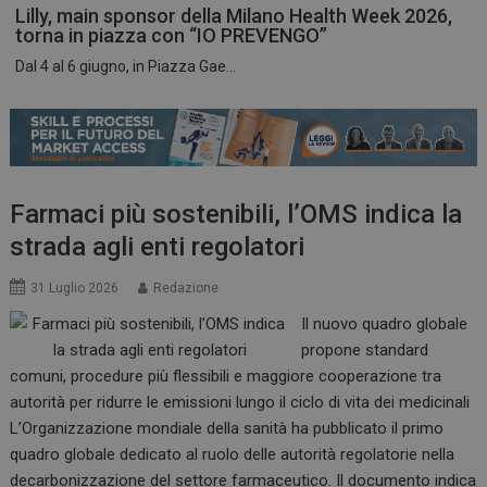
Lilly, main sponsor della Milano Health Week 2026,
torna in piazza con “IO PREVENGO”
Dal 4 al 6 giugno, in Piazza Gae...
ARRAffinitySameSite
Sessione
Microsoft Corporation
.www.dailyhealthindustry.it
Farmaci più sostenibili, l’OMS indica la
strada agli enti regolatori
31 Luglio 2026
Redazione
Il nuovo quadro globale
propone standard
comuni, procedure più flessibili e maggiore cooperazione tra
autorità per ridurre le emissioni lungo il ciclo di vita dei medicinali
L’Organizzazione mondiale della sanità ha pubblicato il primo
PHPSESSID
Sessione
PHP.net
quadro globale dedicato al ruolo delle autorità regolatorie nella
www.dailyhealthindustry.it
decarbonizzazione del settore farmaceutico. Il documento indica