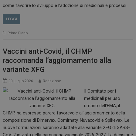
come favorire lo sviluppo e l’adozione di medicinali e processi…
LEGGI
Primo Piano
Vaccini anti-Covid, il CHMP
raccomanda l’aggiornamento alla
variante XFG
30 Luglio 2026
Redazione
Il Comitato per i
medicinali per uso
tracking-sites-
www.dailyhealthindustry.it
4
ironfish-session-id
settimane
umano dell’EMA, il
2 giorni
CHMP, ha espresso parere favorevole all’aggiornamento della
composizione di Bimervax, Comirnaty, Nuvaxovid e Spikevax. Le
nuove formulazioni saranno adattate alla variante XFG di SARS-
ARRAffinity
Sessione
Microsoft Corporation
CoV-2 in vista della campagna vaccinale 2026-2027. La decisione