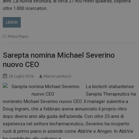
anni. La nuova struttura, di circa 27.900 metri quadrati, ospiterà
oltre 1.000 ricercatori…
LEGGI
Primo Piano
Sarepta nomina Michael Severino
nuovo CEO
28 Luglio 2026
Marco Landucci
La biotech statunitense
Sarepta Therapeutics ha
nominato Michael Severino nuovo CEO. Il manager subentra a
Doug Ingram, che a febbraio aveva annunciato il proprio ritiro
dopo diversi anni alla guida dell’azienda. Con oltre 25 anni di
esperienza nel settore biofarmaceutico, Severino ha ricoperto
ruoli di primo piano in aziende come AbbVie e Amgen. In AbbVie
ha contribuito allo sviluppo e…