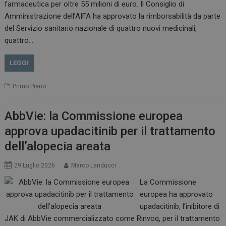
farmaceutica per oltre 55 milioni di euro. Il Consiglio di
VISITOR_INFO1_LIVE
5 m
Google LLC
Amministrazione dell’AIFA ha approvato la rimborsabilità da parte
sett
.youtube.com
del Servizio sanitario nazionale di quattro nuovi medicinali,
quattro…
LEGGI
Primo Piano
AbbVie: la Commissione europea
approva upadacitinib per il trattamento
dell’alopecia areata
29 Luglio 2026
Marco Landucci
La Commissione
europea ha approvato
upadacitinib, l’inibitore di
JAK di AbbVie commercializzato come Rinvoq, per il trattamento