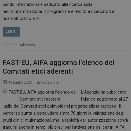
bando internazionale dedicato alla ricerca sulla
neuroinfiammazione. Il programma è rivolto a ricercatori e
CookieScriptConsent
5 mesi 3
ricercatrici fino a 40…
CookieScript
settimane
www.dailyhealthindustry.it
LEGGI
Patient Advocacy
FAST-EU, AIFA aggiorna l’elenco dei
Comitati etici aderenti
30 Luglio 2026
Redazione
L’Agenzia ha pubblicato
l’elenco aggiornato al 27
luglio dei Comitati etici coinvolti nel progetto pilota europeo. Il
percorso punta a concludere entro 70 giorni la valutazione degli
studi clinici multinazionali, ma la rapidità dell’autorizzazione dovrà
NOME
FORNITORE / DOMINIO
SCA
tradursi anche in tempi più brevi per l’attivazione dei centri. AIFA