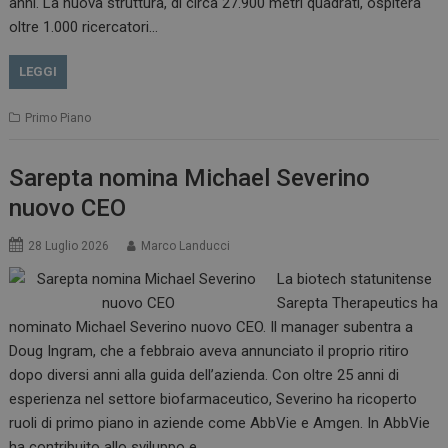
anni. La nuova struttura, di circa 27.900 metri quadrati, ospiterà
oltre 1.000 ricercatori…
LEGGI
Primo Piano
Sarepta nomina Michael Severino
nuovo CEO
28 Luglio 2026
Marco Landucci
La biotech statunitense
Sarepta Therapeutics ha
nominato Michael Severino nuovo CEO. Il manager subentra a
Doug Ingram, che a febbraio aveva annunciato il proprio ritiro
dopo diversi anni alla guida dell’azienda. Con oltre 25 anni di
esperienza nel settore biofarmaceutico, Severino ha ricoperto
ruoli di primo piano in aziende come AbbVie e Amgen. In AbbVie
ha contribuito allo sviluppo e…