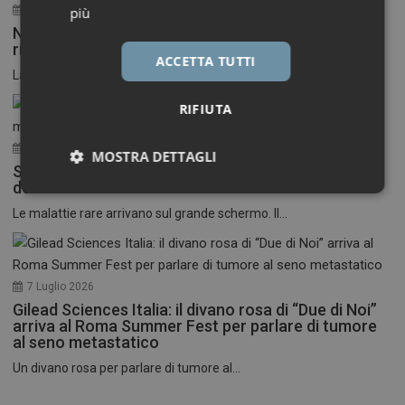
30 Luglio 2026
più
Neuroinfiammazione, fino a 50 mila euro per
ricercatori under 40
ACCETTA TUTTI
La Fondazione Francesco della Valle ETS apre le...
RIFIUTA
17 Luglio 2026
MOSTRA DETTAGLI
Stati Uniti: nasce il primo festival del cinema
dedicato alle malattie rare
Necessari
Marketing
Le malattie rare arrivano sul grande schermo. Il...
7 Luglio 2026
Gilead Sciences Italia: il divano rosa di “Due di Noi”
Necessari
Marketing
arriva al Roma Summer Fest per parlare di tumore
al seno metastatico
I cookie necessari contribuiscono a rendere fruibile il
Un divano rosa per parlare di tumore al...
sito web abilitandone funzionalità di base quali la
navigazione sulle pagine e l'accesso alle aree
protette del sito. Il sito web non è in grado di