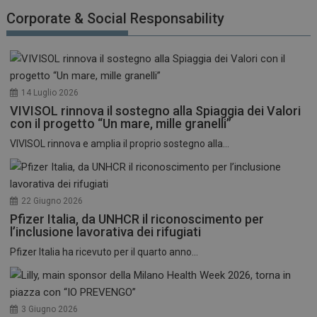
funzionare correttamente senza questi cookie.
Corporate & Social Responsability
NOME
FORNITORE / DOMINIO
SCADENZA
_ga
1 anno 1
Google LLC
mese
.dailyhealthindustry.it
14 Luglio 2026
VIVISOL rinnova il sostegno alla Spiaggia dei Valori
con il progetto “Un mare, mille granelli”
VIVISOL rinnova e amplia il proprio sostegno alla...
22 Giugno 2026
Pfizer Italia, da UNHCR il riconoscimento per
l’inclusione lavorativa dei rifugiati
Pfizer Italia ha ricevuto per il quarto anno...
3 Giugno 2026