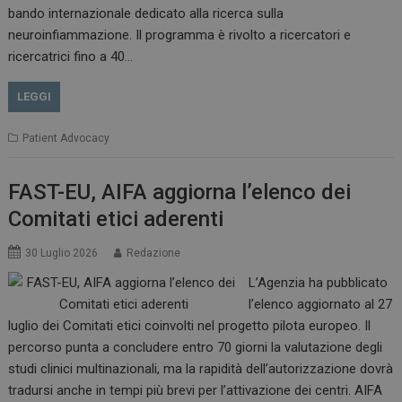
bando internazionale dedicato alla ricerca sulla
neuroinfiammazione. Il programma è rivolto a ricercatori e
CookieScriptConsent
5 mesi 3
ricercatrici fino a 40…
CookieScript
settimane
www.dailyhealthindustry.it
LEGGI
Patient Advocacy
FAST-EU, AIFA aggiorna l’elenco dei
Comitati etici aderenti
30 Luglio 2026
Redazione
L’Agenzia ha pubblicato
l’elenco aggiornato al 27
luglio dei Comitati etici coinvolti nel progetto pilota europeo. Il
percorso punta a concludere entro 70 giorni la valutazione degli
studi clinici multinazionali, ma la rapidità dell’autorizzazione dovrà
NOME
FORNITORE / DOMINIO
SCA
tradursi anche in tempi più brevi per l’attivazione dei centri. AIFA