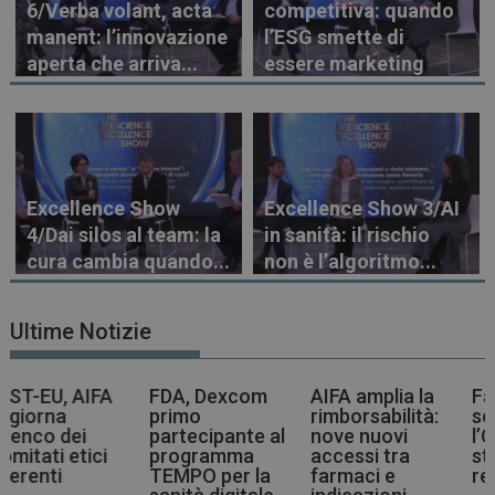
6/Verba volant, acta
competitiva: quando
manent: l’innovazione
l’ESG smette di
aperta che arriva...
essere marketing
Excellence Show
Excellence Show 3/AI
4/Dai silos al team: la
in sanità: il rischio
cura cambia quando...
non è l’algoritmo...
Ultime Notizie
FDA, Dexcom
AIFA amplia la
Farmaci più
primo
rimborsabilità:
sostenibili,
partecipante al
nove nuovi
l’OMS indica la
programma
accessi tra
strada agli enti
TEMPO per la
farmaci e
regolatori