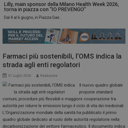
Lilly, main sponsor della Milano Health Week 2026,
torna in piazza con “IO PREVENGO”
Dal 4 al 6 giugno, in Piazza Gae...
ARRAffinitySameSite
Sessione
Microsoft Corporation
.www.dailyhealthindustry.it
Farmaci più sostenibili, l’OMS indica la
strada agli enti regolatori
31 Luglio 2026
Redazione
Il nuovo quadro globale
propone standard
comuni, procedure più flessibili e maggiore cooperazione tra
autorità per ridurre le emissioni lungo il ciclo di vita dei medicinali
L’Organizzazione mondiale della sanità ha pubblicato il primo
PHPSESSID
Sessione
PHP.net
quadro globale dedicato al ruolo delle autorità regolatorie nella
www.dailyhealthindustry.it
decarbonizzazione del settore farmaceutico. Il documento indica