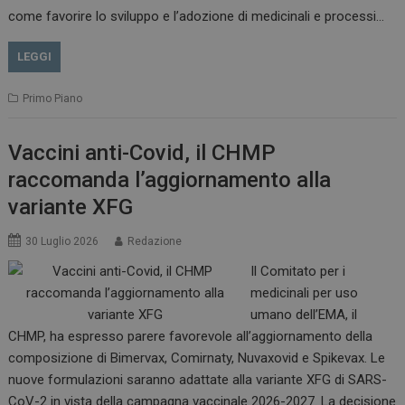
come favorire lo sviluppo e l’adozione di medicinali e processi…
LEGGI
Primo Piano
Vaccini anti-Covid, il CHMP
raccomanda l’aggiornamento alla
variante XFG
30 Luglio 2026
Redazione
Il Comitato per i
medicinali per uso
tracking-sites-
www.dailyhealthindustry.it
4
ironfish-session-id
settimane
umano dell’EMA, il
2 giorni
CHMP, ha espresso parere favorevole all’aggiornamento della
composizione di Bimervax, Comirnaty, Nuvaxovid e Spikevax. Le
nuove formulazioni saranno adattate alla variante XFG di SARS-
ARRAffinity
Sessione
Microsoft Corporation
CoV-2 in vista della campagna vaccinale 2026-2027. La decisione